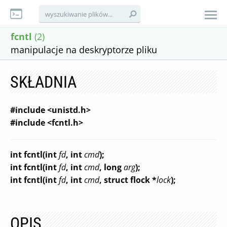
fcntl
(2)
manipulacje na deskryptorze pliku
SKŁADNIA
#include <unistd.h>
#include <fcntl.h>
int fcntl(int
fd
, int
cmd
);
int fcntl(int
fd
, int
cmd
, long
arg
);
int fcntl(int
fd
, int
cmd
, struct flock *
lock
);
OPIS