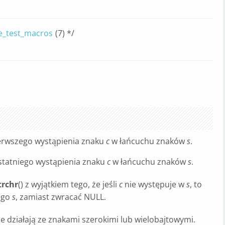
e_test_macros
(7) */
ierwszego wystąpienia znaku
c
w łańcuchu znaków
s
.
ostatniego wystąpienia znaku
c
w łańcuchu znaków
s
.
trchr
() z wyjątkiem tego, że jeśli
c
nie występuje w
s
, to
ego
s
, zamiast zwracać NULL.
nie działają ze znakami szerokimi lub wielobajtowymi.