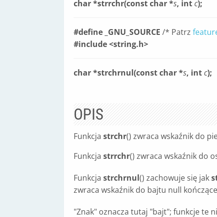
char *strrchr(const char *
s
, int
c
);
#define _GNU_SOURCE
/* Patrz
featur
#include <string.h>
char *strchrnul(const char *
s
, int
c
);
OPIS
Funkcja
strchr
() zwraca wskaźnik do p
Funkcja
strrchr
() zwraca wskaźnik do 
Funkcja
strchrnul
() zachowuje się jak
s
zwraca wskaźnik do bajtu null kończąc
"Znak" oznacza tutaj "bajt"; funkcje te 