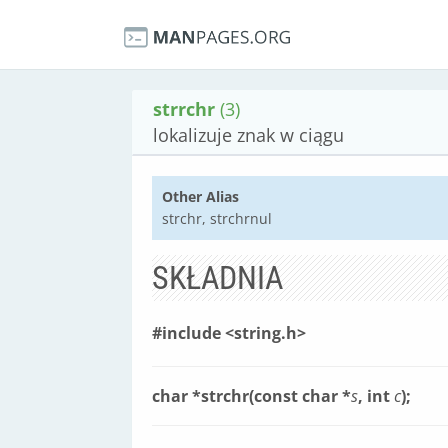
strrchr
(3)
lokalizuje znak w ciągu
Other Alias
strchr, strchrnul
SKŁADNIA
#include <string.h>
char *strchr(const char *
s
, int
c
);