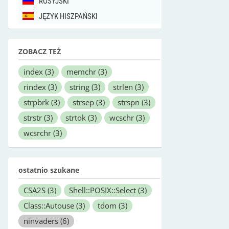
ROSYJSKI
JĘZYK HISZPAŃSKI
ZOBACZ TEŻ
index
(3)
memchr
(3)
rindex
(3)
string
(3)
strlen
(3)
strpbrk
(3)
strsep
(3)
strspn
(3)
strstr
(3)
strtok
(3)
wcschr
(3)
wcsrchr
(3)
ostatnio szukane
CSA2S
(3)
Shell::POSIX::Select
(3)
Class::Autouse
(3)
tdom
(3)
ninvaders
(6)