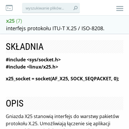
x25
(7)
interfejs protokołu ITU-T X.25 / ISO-8208.
SKŁADNIA
#include <sys/socket.h>
#include <linux/x25.h>
x25_socket = socket(AF_X25, SOCK_SEQPACKET, 0);
OPIS
Gniazda X25 stanowią interfejs do warstwy pakietów
protokołu X.25. Umożliwiają łączenie się aplikacji