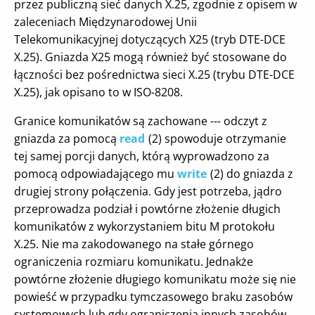
przez publiczną sieć danych X.25, zgodnie z opisem w
zaleceniach Międzynarodowej Unii
Telekomunikacyjnej dotyczących X25 (tryb DTE-DCE
X.25). Gniazda X25 mogą również być stosowane do
łączności bez pośrednictwa sieci X.25 (trybu DTE-DCE
X.25), jak opisano to w ISO-8208.
Granice komunikatów są zachowane --- odczyt z
gniazda za pomocą
read
(2) spowoduje otrzymanie
tej samej porcji danych, którą wyprowadzono za
pomocą odpowiadającego mu
write
(2) do gniazda z
drugiej strony połączenia. Gdy jest potrzeba, jądro
przeprowadza podział i powtórne złożenie długich
komunikatów z wykorzystaniem bitu M protokołu
X.25. Nie ma zakodowanego na stałe górnego
ograniczenia rozmiaru komunikatu. Jednakże
powtórne złożenie długiego komunikatu może się nie
powieść w przypadku tymczasowego braku zasobów
systemowych lub gdy ograniczenia innych zasobów