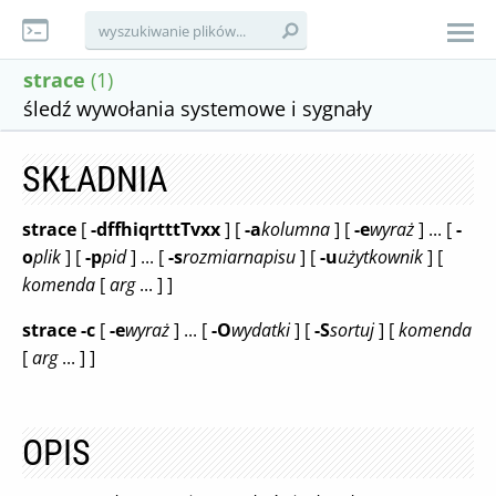
strace
(1)
śledź wywołania systemowe i sygnały
SKŁADNIA
strace
[
-dffhiqrtttTvxx
] [
-a
kolumna
] [
-e
wyraż
] ... [
-
o
plik
] [
-p
pid
] ... [
-s
rozmiarnapisu
] [
-u
użytkownik
] [
komenda
[
arg
... ] ]
strace
-c
[
-e
wyraż
] ... [
-O
wydatki
] [
-S
sortuj
] [
komenda
[
arg
... ] ]
OPIS