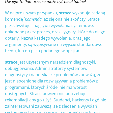
Uwaga! To tłumaczenie może być nieaktualne!
W najprostszym przypadku,
strace
wykonuje zadaną
komendę `
komenda
' aż się ona nie skończy. Strace
przechwytuje i nagrywa wywołania systemowe,
dokonane przez proces, oraz sygnały, które do niego
dotarły. Nazwa każdego wywołania, oraz jego
argumenty, są wypisywane na wyjście standardowe
błędu, lub do pliku podanego w opcji
-o
.
strace
jest użytecznym narzędziem diagnostyki,
debuggowania. Administratorzy systemów,
diagnostycy i napotykacze problemów zauważą, że
jest nieocenione dla rozwiązywania problemów z
programami, których źródeł nie ma wprost
dostępnych. Strace bowiem nie potrzebuje
rekompilacji aby go użyć. Studenci, hackerzy i ogólnie
zainteresowani zauważą, że z śledzenia wywołań
systemowych można się wiele nauczyć o systemie.