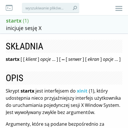
startx
(1)
inicjuje sesję X
SKŁADNIA
startx
[ [
klient
]
opcje
... ] [
--
[
serwer
] [
ekran
]
opcje
... ]
OPIS
Skrypt
startx
jest interfejsem do
xinit
(1), który
udostępnia nieco przyjaźniejszy interfejs użytkownika
do uruchamiania pojedynczej sesji X Window System.
Jest wywoływany zwykle bez argumentów.
Argumenty, które są podane bezpośrednio za