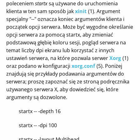
poleceniem
startx
są używane do uruchomienia
klienta w ten sam sposób jak
xinit
(1). Argument
specjalny "--" oznacza koniec argumentów klienta i
początek opcji serwera. Może być wygodne określanie
opcji serwera za pomocą startx, aby zmieniać
podstawową głębię koloru sesji, pogląd serwera na
temat liczby dpi ekranu lub korzystać z innych
ustawień serwera, na które pozwala serwer
Xorg
(1)
oraz podano w konfiguracji
xorg.conf
(5). Poniżej
znajdują się przykłady podawania argumentów do
serwera; proszę zapoznać się ze stroną podręcznika
używanego serwera X, aby dowiedzieć się, które
argumenty są dozwolone.
startx -- -depth 16
startx -- -dpi 100
startx -- -layout Multihead