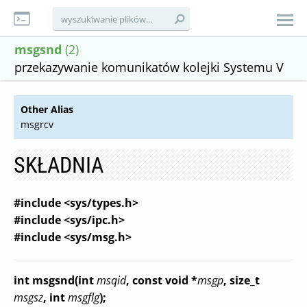
msgsnd
(2)
przekazywanie komunikatów kolejki Systemu V
Other Alias
msgrcv
SKŁADNIA
#include <sys/types.h>
#include <sys/ipc.h>
#include <sys/msg.h>
int msgsnd(int
msqid
, const void *
msgp
, size_t
msgsz
, int
msgflg
);