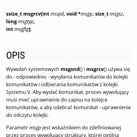
ssize_t msgrcv(int
msqid
, void *
msgp
, size_t
msgsz
,
long
msgtyp
,
int
msgflg
);
OPIS
Wywołań systemowych
msgsnd
() i
msgrcv
() używa się
do - odpowiednio - wysyłania komunikatów do kolejki
komunikatów i odbierania komunikatów z kolejki
Systemu V. Aby wysłać komunikat, proces wywołujący
musi mieć uprawnienie do zapisu na kolejce
komunikatów, a aby odebrać komunikat - uprawnienie
do odczytu kolejki.
Parametr
msgp
jest wskaźnikiem do zdefiniowanej
przez proces wywołujący struktury, której ogólna