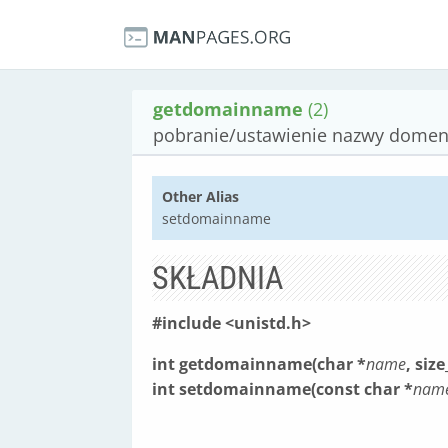
getdomainname
(2)
pobranie/ustawienie nazwy dome
Other Alias
setdomainname
SKŁADNIA
#include <unistd.h>
int getdomainname(char *
name
, siz
int setdomainname(const char *
nam