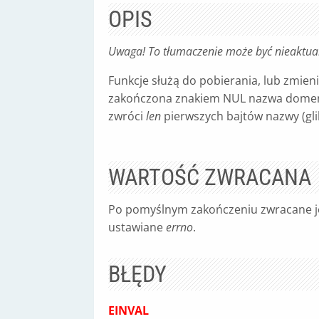
OPIS
Uwaga! To tłumaczenie może być nieaktua
Funkcje służą do pobierania, lub zmie
zakończona znakiem NUL nazwa domen
zwróci
len
pierwszych bajtów nazwy (glibc
WARTOŚĆ ZWRACANA
Po pomyślnym zakończeniu zwracane jes
ustawiane
errno
.
BŁĘDY
EINVAL