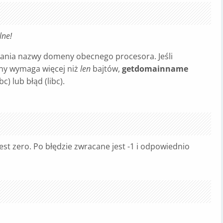
lne!
niania nazwy domeny obecnego procesora. Jeśli
y wymaga więcej niż
len
bajtów,
getdomainname
) lub błąd (libc).
t zero. Po błędzie zwracane jest -1 i odpowiednio