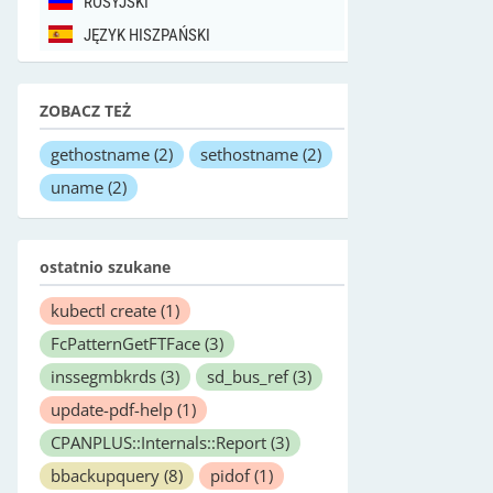
ROSYJSKI
JĘZYK HISZPAŃSKI
ZOBACZ TEŻ
gethostname
(2)
sethostname
(2)
uname
(2)
ostatnio szukane
kubectl create
(1)
FcPatternGetFTFace
(3)
inssegmbkrds
(3)
sd_bus_ref
(3)
update-pdf-help
(1)
CPANPLUS::Internals::Report
(3)
bbackupquery
(8)
pidof
(1)