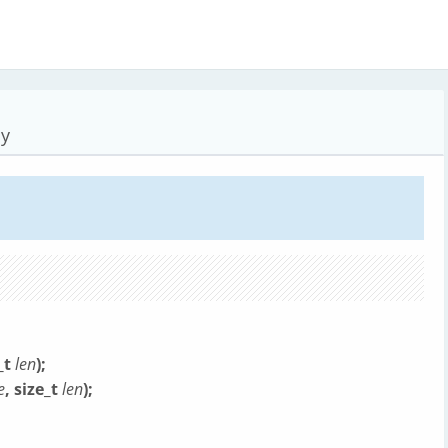
ny
e_t
len
);
e
, size_t
len
);