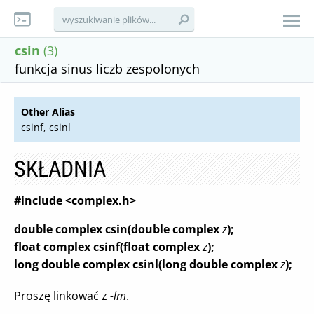
csin
(3)
funkcja sinus liczb zespolonych
Other Alias
csinf, csinl
SKŁADNIA
#include <complex.h>
double complex csin(double complex
z
);
float complex csinf(float complex
z
);
long double complex csinl(long double complex
z
);
Proszę linkować z
-lm
.