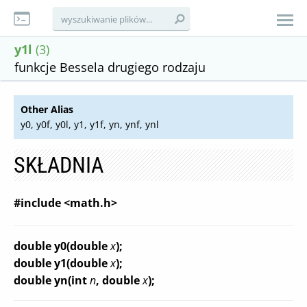
y1l
(3)
funkcje Bessela drugiego rodzaju
Other Alias
y0, y0f, y0l, y1, y1f, yn, ynf, ynl
SKŁADNIA
#include <math.h>
double y0(double
x
);
double y1(double
x
);
double yn(int
n
, double
x
);