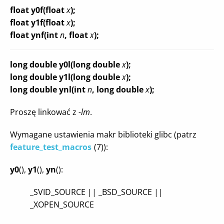
float y0f(float
x
);
float y1f(float
x
);
float ynf(int
n
, float
x
);
long double y0l(long double
x
);
long double y1l(long double
x
);
long double ynl(int
n
, long double
x
);
Proszę linkować z
-lm
.
Wymagane ustawienia makr biblioteki glibc (patrz
feature_test_macros
(7)):
y0
(),
y1
(),
yn
():
_SVID_SOURCE || _BSD_SOURCE ||
_XOPEN_SOURCE