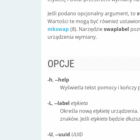
Jeśli podano opcjonalny argument, to
s
Wartości te mogą być również ustawio
mkswap
(8). Narzędzie
swaplabel
pozw
urządzenia wymiany.
OPCJE
-h
,
--help
Wyświetla tekst pomocy i kończy 
-L
,
--label
etykieta
Określa nową
etykietę
urządzenia. 
znaków. Jeśli
etykieta
będzie dłuższ
-U
,
--uuid
UUID