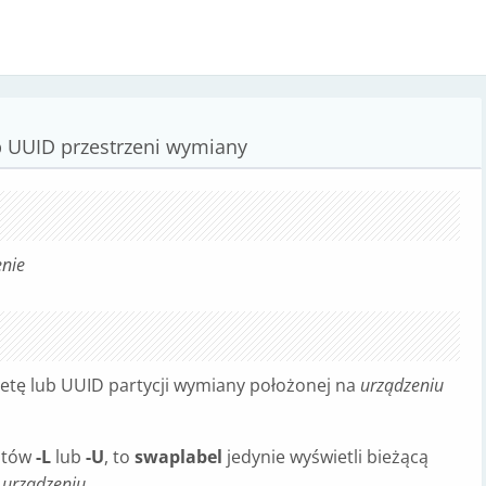
ub UUID przestrzeni wymiany
enie
ietę lub UUID partycji wymiany położonej na
urządzeniu
entów
-L
lub
-U
, to
swaplabel
jedynie wyświetli bieżącą
a
urządzeniu
.