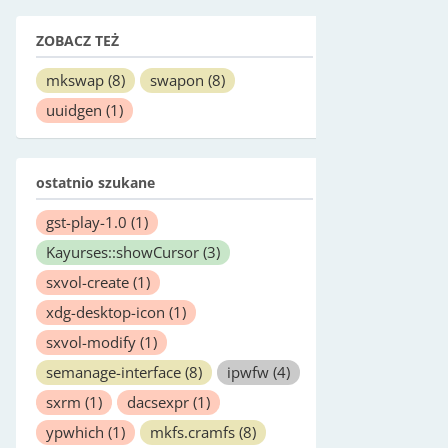
ZOBACZ TEŻ
mkswap
(8)
swapon
(8)
uuidgen
(1)
ostatnio szukane
gst-play-1.0
(1)
Kayurses::showCursor
(3)
sxvol-create
(1)
xdg-desktop-icon
(1)
sxvol-modify
(1)
semanage-interface
(8)
ipwfw
(4)
sxrm
(1)
dacsexpr
(1)
ypwhich
(1)
mkfs.cramfs
(8)