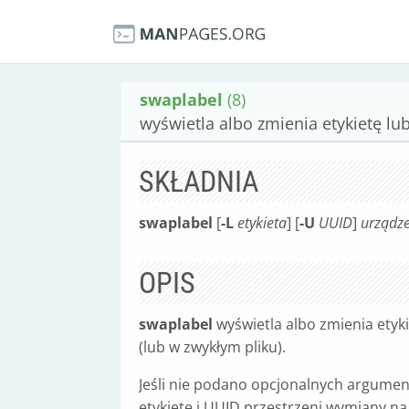
swaplabel
(8)
wyświetla albo zmienia etykietę l
SKŁADNIA
swaplabel
[
-L
etykieta
] [
-U
UUID
]
urządz
OPIS
swaplabel
wyświetla albo zmienia etyk
(lub w zwykłym pliku).
Jeśli nie podano opcjonalnych argum
etykietę i UUID przestrzeni wymiany n