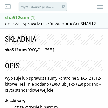
sha512sum
(1)
oblicza i sprawdza skrót wiadomości SHA512
SKŁADNIA
sha512sum
[
OPCJA
]... [
PLIK
]...
OPIS
Wypisuje lub sprawdza sumy kontrolne SHA512 (512-
bitowe). Jeśli nie podano
PLIKU
lub jako
PLIK
podano
-
,
czyta standardowe wejście.
-b
,
--binary
czyta w trybie binarnym