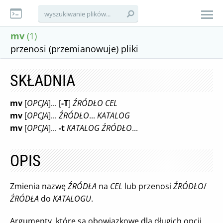
mv
(1)
przenosi (przemianowuje) pliki
SKŁADNIA
mv
[
OPCJA
]... [
-T
]
ŹRÓDŁO CEL
mv
[
OPCJA
]...
ŹRÓDŁO
...
KATALOG
mv
[
OPCJA
]...
-t
KATALOG ŹRÓDŁO
...
OPIS
Zmienia nazwę
ŹRÓDŁA
na
CEL
lub przenosi
ŹRÓDŁO
/
ŹRÓDŁA
do
KATALOGU
.
Argumenty, które są obowiązkowe dla długich opcji,