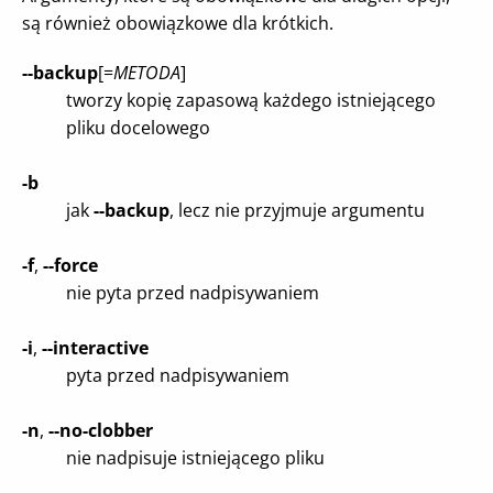
są również obowiązkowe dla krótkich.
--backup
[=
METODA
]
tworzy kopię zapasową każdego istniejącego
pliku docelowego
-b
jak
--backup
, lecz nie przyjmuje argumentu
-f
,
--force
nie pyta przed nadpisywaniem
-i
,
--interactive
pyta przed nadpisywaniem
-n
,
--no-clobber
nie nadpisuje istniejącego pliku