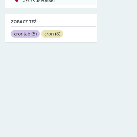
JĘZYK JAPOŃSKI
ZOBACZ TEŻ
crontab
(5)
cron
(8)
ostatnio szukane
ppoll
(2)
tkjpeg
(1)
scim-im-agent
(1)
psppire
(1)
tcsd.conf
(5)
rmdir
(2)
cdvupgrade
(1)
lp-review-list
(1)
fantasdic
(1)
XmPrintPopupPDM
(3)
passwd
(1)