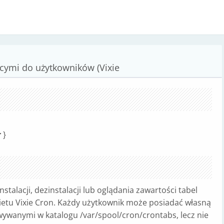
ącymi do użytkowników (Vixie
r
}
talacji, dezinstalacji lub oglądania zawartości tabel
kietu Vixie Cron. Każdy użytkownik może posiadać własną
wywanymi w katalogu /var/spool/cron/crontabs, lecz nie