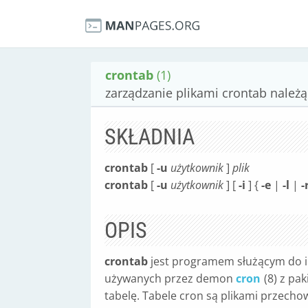
crontab
(1)
zarządzanie plikami crontab należ
SKŁADNIA
crontab
[
-u
użytkownik
]
plik
crontab
[
-u
użytkownik
] [
-i
] {
-e
|
-l
|
-
OPIS
crontab
jest programem służącym do ins
używanych przez demon
cron
(8) z pa
tabelę. Tabele cron są plikami przecho