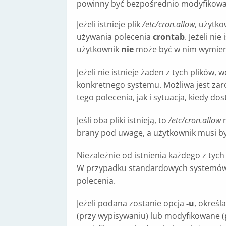
powinny być bezpośrednio modyfikowa
Jeżeli istnieje plik
/etc/cron.allow
, użytk
używania polecenia
crontab
. Jeżeli nie
użytkownik
nie
może być w nim wymieni
Jeżeli nie istnieje żaden z tych plików
konkretnego systemu. Możliwa jest zar
tego polecenia, jak i sytuacja, kiedy do
Jeśli oba pliki istnieją, to
/etc/cron.allow
m
brany pod uwagę, a użytkownik musi b
Niezależnie od istnienia każdego z tyc
W przypadku standardowych systemów 
polecenia.
Jeżeli podana zostanie opcja
-u
, określ
(przy wypisywaniu) lub modyfikowane (prz