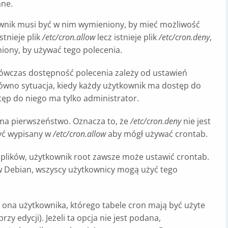
ne.
ownik musi być w nim wymieniony, by mieć możliwość
 istnieje plik
/etc/cron.allow
lecz istnieje plik
/etc/cron.deny
,
ony, by używać tego polecenia.
, wówczas dostępność polecenia zależy od ustawień
ówno sytuacja, kiedy każdy użytkownik ma dostęp do
stęp do niego ma tylko administrator.
a pierwszeństwo. Oznacza to, że
/etc/cron.deny
nie jest
yć wypisany w
/etc/cron.allow
aby mógł używać crontab.
h plików, użytkownik root zawsze może ustawić crontab.
Debian, wszyscy użytkownicy mogą użyć tego
a ona użytkownika, którego tabele cron mają być użyte
y edycji). Jeżeli ta opcja nie jest podana,