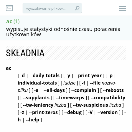
ac
(1)
wypisuje statystyki odnośnie czasu połączenia
użytkowników
SKŁADNIA
ac
[
-d
|
--daily-totals
] [
-y
|
--print-year
]
[
-p
|
--
individual-totals
] [
ludzie
]
[
-f
|
--file
nazwa-
pliku
] [
-a
|
--all-days
]
[
--complain
] [
--reboots
] [
--supplants
]
[
--timewarps
] [
--compatibility
]
[
--tw-leniency
liczba
] [
--tw-suspicious
liczba
]
[
-z
|
--print-zeros
] [
--debug
]
[
-V
|
--version
] [
-
h
|
--help
]